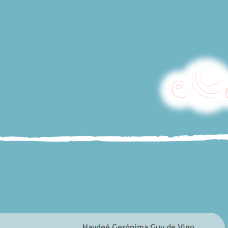
Haydeé Gerónima Guy de Vigo