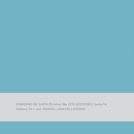
GOBIERNO DE SANTA FE Arturo Illia 1153 (S3000DEE) Santa Fe
Teléfono 54 + 342 4506600 | 4506700 | 4506800